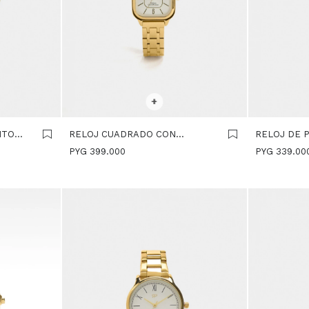
SELECCIONAR TALLE
SELECCIONA
+
NTO
RELOJ CUADRADO CON
RELOJ DE 
PULSERA DE ACERO
BICOLOR - 
PYG
399.000
PYG
339.00
INOXIDABLE - DORADO