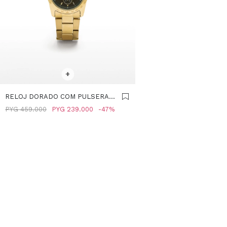
SELECCIONAR TALLE
+
RELOJ DORADO COM PULSERA
DE ACERO INOXIDABLE -
PYG
459.000
PYG
239.000
47
DORADO