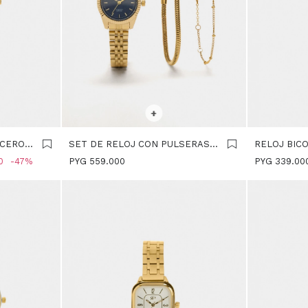
SELECCIONAR TALLE
SELECCIONA
+
ACERO
SET DE RELOJ CON PULSERAS -
RELOJ BIC
DORADO
METÁLICO 
0
47
PYG
559.000
PYG
339.00
BICOLOR