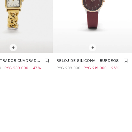
R TALLE
SELECCIONAR TALLE
+
+
STRADOR CUADRADO
RELOJ DE SILICONA - BURDEOS
E ESLABONES -
0
PYG
239.000
47
PYG
299.000
PYG
219.000
26