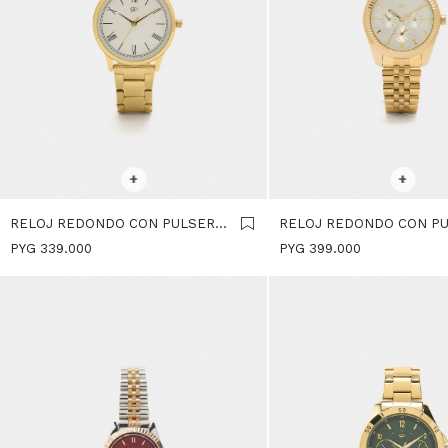
SELECCIONAR TALLE
SELECCIONAR TALLE
+
+
RELOJ REDONDO CON PULSERA
RELOJ REDONDO CON P
DE ACERO INOXIDABLE -
DE ACERO INOXIDABLE -
PYG
339.000
PYG
399.000
DORADO
DORADO