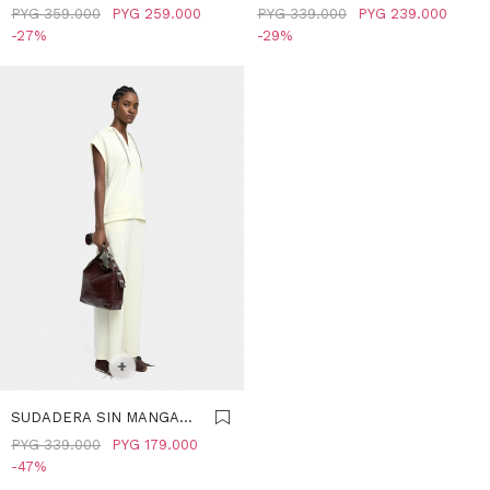
- NEGRO
- NARANJA
PYG
359.000
PYG
259.000
PYG
339.000
PYG
239.000
27
29
SELECCIONAR TALLE
M
+
SUDADERA SIN MANGAS
TACTO SUAVE -
PYG
339.000
PYG
179.000
AMARILLO
47