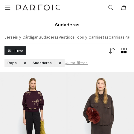

Sudaderas
Jerséis y Cárdigan
Sudaderas
Vestidos
Tops y Camisetas
Camisas
Pant
Ropa
Sudaderas
Quitar filtros