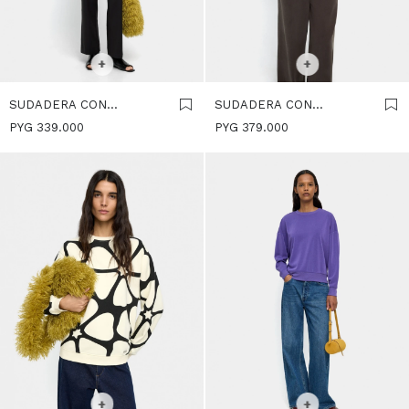
SELECCIONAR TALLE
XS-S
SELECCIONAR TALLE
+
+
SUDADERA CON
SUDADERA CON
ESTAMPADO DE LAZOS -
BOLSILLOS - MARRON
PYG
339.000
PYG
379.000
BURDEOS
SELECCIONAR TALLE
XS-S
SELECCIONAR TALLE
+
+