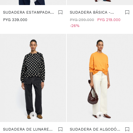
SUDADERA ESTAMPADA
SUDADERA BÁSICA -
DE ALGODÓN -
VIOLETA
PYG
339.000
PYG
299.000
PYG
219.000
MULTICOLOR
26
SELECCIONAR TALLE
SELECCIONAR TALLE
S
M
M
+
+
SUDADERA DE LUNARES
SUDADERA DE ALGODÓN