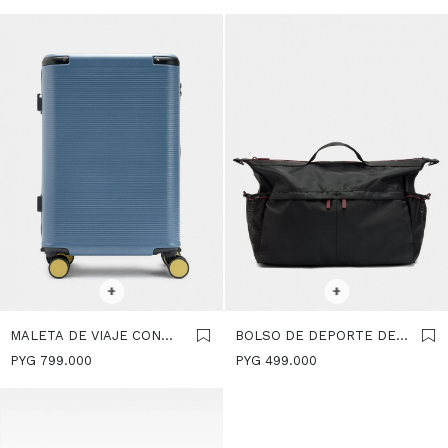
SELECCIONAR TALLE
SELECCIONAR TALLE
+
+
MALETA DE VIAJE CON
BOLSO DE DEPORTE DE
TEXTURA - AZUL
NYLON - NEGRO
PYG
799.000
PYG
499.000