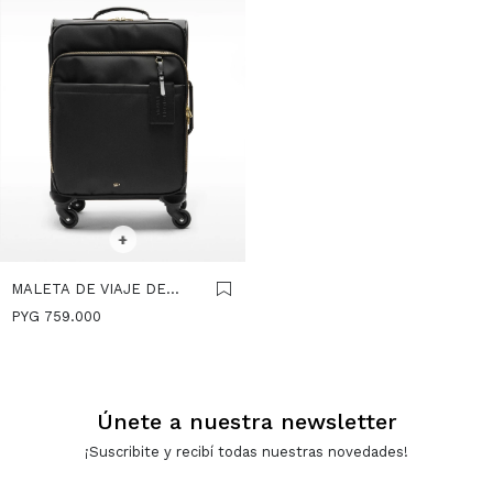
SELECCIONAR TALLE
+
MALETA DE VIAJE DE
NYLON CON COLGANTE -
PYG
759.000
NEGRO
Únete a nuestra newsletter
¡Suscribite y recibí todas nuestras novedades!