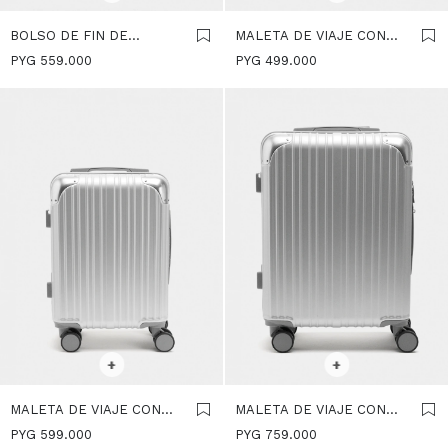
BOLSO DE FIN DE
MALETA DE VIAJE CON
SEMANA A RAYAS -
TEXTURA XS - PLATEADO
PYG
559.000
PYG
499.000
MARRON
SELECCIONAR TALLE
SELECCIONAR TALLE
+
+
MALETA DE VIAJE CON
MALETA DE VIAJE CON
TEXTURA S - PLATEADO
TEXTURA M - PLATEADO
PYG
599.000
PYG
759.000