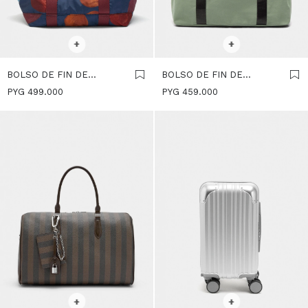
SELECCIONAR TALLE
SELECCIONAR TALLE
+
+
BOLSO DE FIN DE
BOLSO DE FIN DE
SEMANA DE NYLON
SEMANA DE NYLON -
PYG
499.000
PYG
459.000
REVERSIBLE -
VERDE
MULTICOLOR
SELECCIONAR TALLE
SELECCIONAR TALLE
+
+