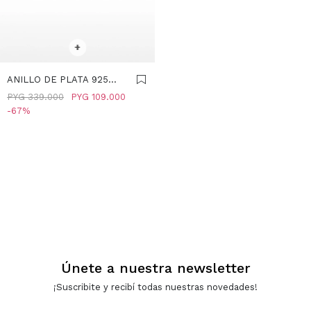
SELECCIONAR TALLE
+
ANILLO DE PLATA 925
STERLING SILVER PEARL
PYG
339.000
PYG
109.000
- DORADO
67
Únete a nuestra newsletter
¡Suscribite y recibí todas nuestras novedades!