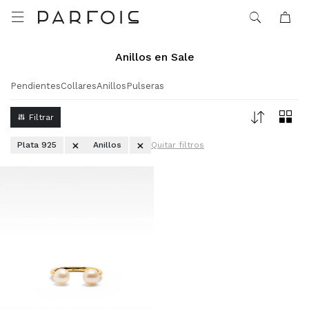

Anillos en Sale
Pendientes
Collares
Anillos
Pulseras
Plata 925
Anillos
Quitar filtros