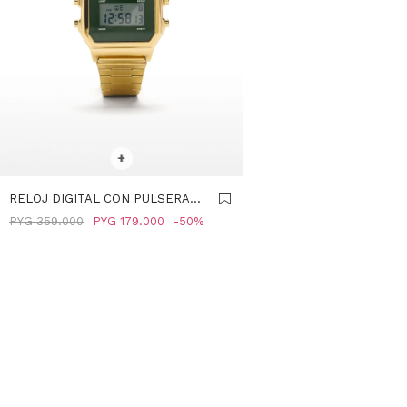
SELECCIONAR TALLE
+
RELOJ DIGITAL CON PULSERA
DE ACERO INOXIDABLE -
PYG
359.000
PYG
179.000
50
DORADO