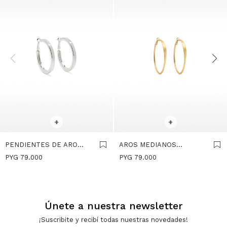
SELECCIONAR TALLE
SELECCIONAR TALLE
+
+
PENDIENTES DE ARO
AROS MEDIANOS
MEDIANOS PLATEADOS -
BÁSICOS - DORADO
PYG
79.000
PYG
79.000
PLATEADO
Únete a nuestra newsletter
¡Suscribite y recibí todas nuestras novedades!