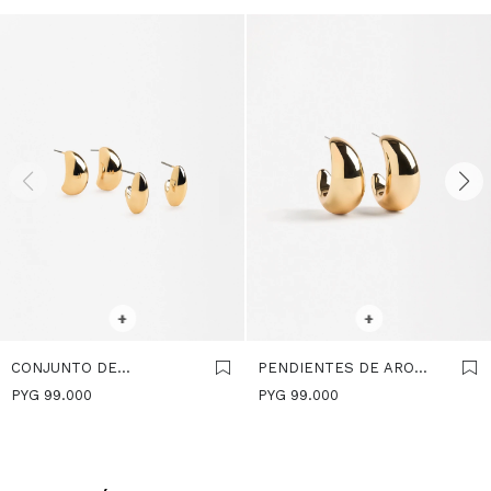
SELECCIONAR TALLE
SELECCIONAR TALLE
+
+
CONJUNTO DE
PENDIENTES DE ARO
PENDIENTES DORADOS -
DORADOS - DORADO
PYG
99.000
PYG
99.000
DORADO