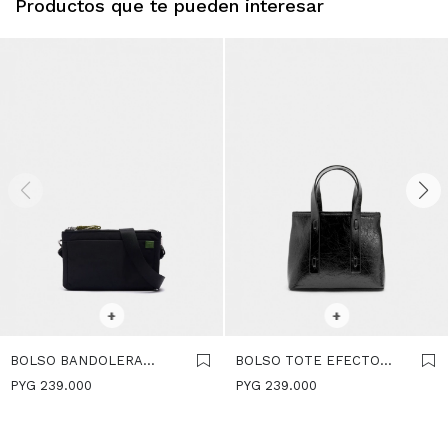
Productos que te pueden interesar
SELECCIONAR TALLE
SELECCIONAR TALLE
+
+
BOLSO BANDOLERA
BOLSO TOTE EFECTO
DOBLE DE NYLON -
CRAQUELADO - NEGRO
PYG
239.000
PYG
239.000
NEGRO