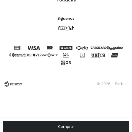
Síguenos




© 2026 - Parfois
Fenicio
Comprar