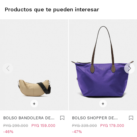
Productos que te pueden interesar
SELECCIONAR TALLE
SELECCIONAR TALLE
+
+
BOLSO BANDOLERA DE
BOLSO SHOPPER DE
NYLON - CRUDO
NYLON - VIOLETA
PYG
299.000
PYG
159.000
PYG
339.000
PYG
179.000
46
47