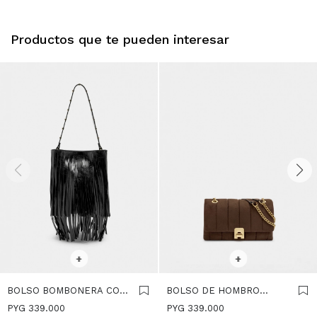
Productos que te pueden interesar
SELECCIONAR TALLE
SELECCIONAR TALLE
+
+
BOLSO BOMBONERA CON
BOLSO DE HOMBRO
FLECOS LARGOS -
EFECTO PIEL CON
PYG
339.000
PYG
339.000