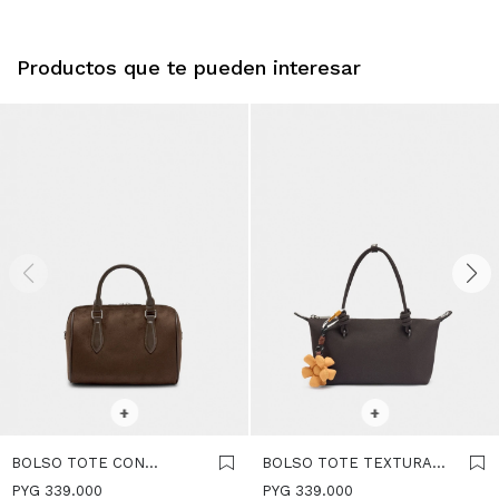
Productos que te pueden interesar
SELECCIONAR TALLE
SELECCIONAR TALLE
+
+
BOLSO TOTE CON
BOLSO TOTE TEXTURA
EFECTO PIEL S - MARRON
SUAVE CON COLGANTE S
PYG
339.000
PYG
339.000