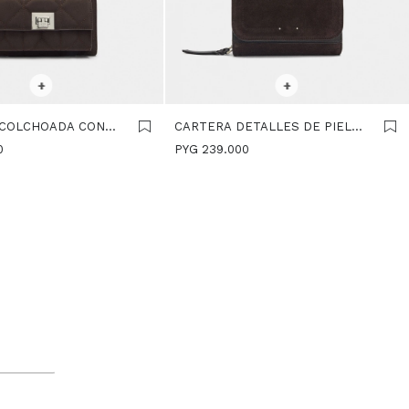
R TALLE
SELECCIONAR TALLE
+
+
ACOLCHOADA CON
CARTERA DETALLES DE PIEL
UAVE - BURDEOS
CON SOLAPA - MARRON
0
PYG
239.000