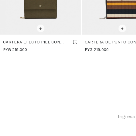
SELECCIONAR TALLE
SELECCIONAR TALLE
+
+
CARTERA EFECTO PIEL CON
CARTERA DE PUNTO CON
SOLAPA - CAQUI
S - MULTICOLOR
PYG
219.000
PYG
219.000