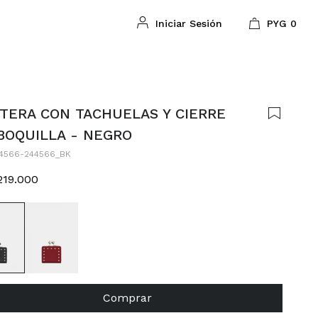
PYG
0
TERA CON TACHUELAS Y CIERRE
BOQUILLA - NEGRO
4566-244566_BK
219.000
Comprar