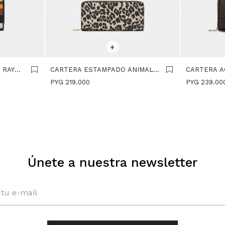
SELECCIONAR TALLE
SELECCIONA
+
 RAYAS
CARTERA ESTAMPADO ANIMAL L
CARTERA 
- MULTICOLOR
TEXTURA S
PYG
219.000
PYG
239.00
Únete a nuestra newsletter