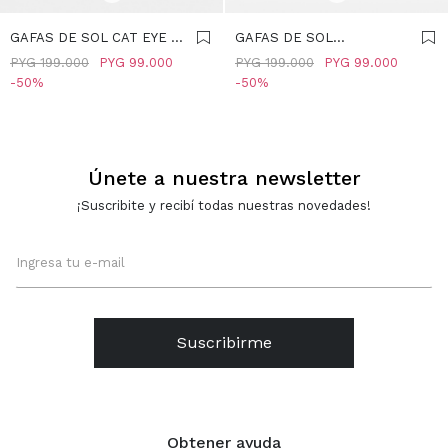
GAFAS DE SOL CAT EYE -
GAFAS DE SOL
MARRON
CUADRADAS - VERDE
PYG
199.000
PYG
99.000
PYG
199.000
PYG
99.000
50
50
Únete a nuestra newsletter
¡Suscribite y recibí todas nuestras novedades!
Suscribirme
Obtener ayuda