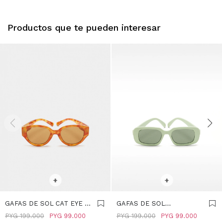
Productos que te pueden interesar
SELECCIONAR TALLE
SELECCIONAR TALLE
+
+
GAFAS DE SOL CAT EYE -
GAFAS DE SOL
MARRON
CUADRADAS - VERDE
PYG
199.000
PYG
99.000
PYG
199.000
PYG
99.000