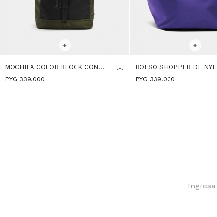
SELECCIONAR TALLE
SELECCIONAR TALLE
+
+
MOCHILA COLOR BLOCK CON
BOLSO SHOPPER DE NYL
NYLON - NEGRO
VIOLETA
PYG
339.000
PYG
339.000