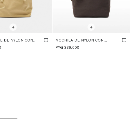
R TALLE
SELECCIONAR TALLE
+
+
E DE NYLON CON
MOCHILA DE NYLON CON
- CAMEL
COLGANTE - MARRON
0
PYG
339.000