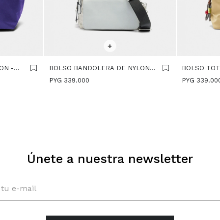
SELECCIONAR TALLE
SELECCIONA
+
ON -
BOLSO BANDOLERA DE NYLON
BOLSO TOT
CON SOLAPA - BLANCO
COLGANTE 
PYG
339.000
PYG
339.00
Únete a nuestra newsletter