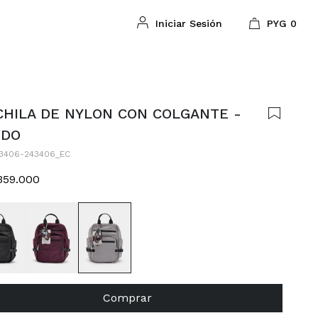
PYG
0
HILA DE NYLON CON COLGANTE -
UDO
3406-243406_EC
359.000
Comprar