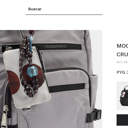
MOC
CR
24
PYG