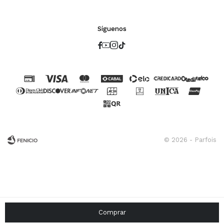
Síguenos




© 2026 - Parfois
Fenicio
Comprar