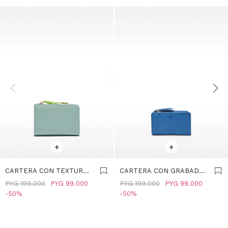
SELECCIONAR TALLE
SELECCIONAR TALLE
+
+
CARTERA CON TEXTURA -
CARTERA CON GRABADO
AZUL
ANIMAL - AZUL
PYG
199.000
PYG
99.000
PYG
199.000
PYG
99.000
50
50