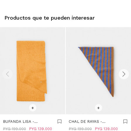
Productos que te pueden interesar
SELECCIONAR TALLE
SELECCIONAR TALLE
+
+
BUFANDA LISA -
CHAL DE RAYAS -
NARANJA
MULTICOLOR
PYG
199.000
PYG
139.000
PYG
199.000
PYG
139.000