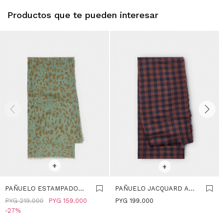
Productos que te pueden interesar
SELECCIONAR TALLE
SELECCIONAR TALLE
+
+
PAÑUELO ESTAMPADO
PAÑUELO JACQUARD A
CON LINO - MULTICOLOR
CUADROS CON LANA -
PYG
219.000
PYG
159.000
PYG
199.000
TEJA
27