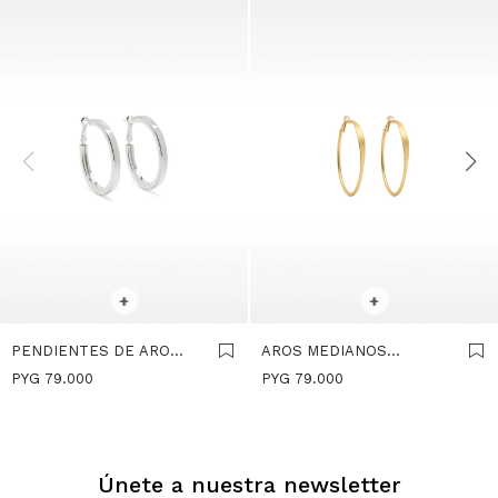
SELECCIONAR TALLE
SELECCIONAR TALLE
+
+
PENDIENTES DE ARO
AROS MEDIANOS
MEDIANOS PLATEADOS -
BÁSICOS - DORADO
PYG
79.000
PYG
79.000
PLATEADO
Únete a nuestra newsletter