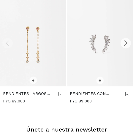
SELECCIONAR TALLE
SELECCIONAR TALLE
+
+
PENDIENTES LARGOS
PENDIENTES CON
CON CIRCONITAS -
CIRCONITAS - PLATEADO
PYG
89.000
PYG
89.000
MULTICOLOR
Únete a nuestra newsletter