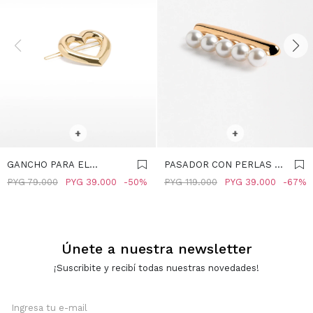
SELECCIONAR TALLE
SELECCIONAR TALLE
+
+
GANCHO PARA EL
PASADOR CON PERLAS -
CABELLO DE CORAZÓN -
BLANCO
PYG
79.000
PYG
39.000
50
PYG
119.000
PYG
39.000
67
DORADO
Únete a nuestra newsletter
¡Suscribite y recibí todas nuestras novedades!