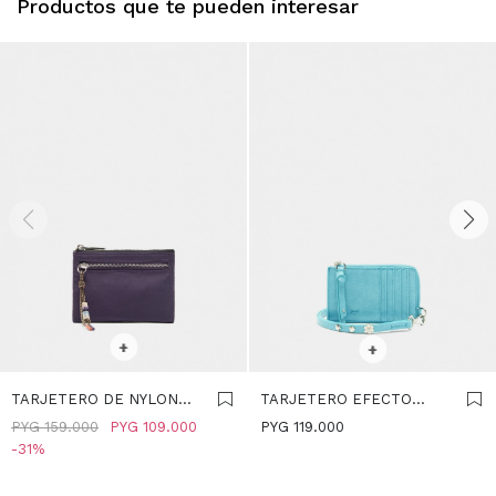
Productos que te pueden interesar
SELECCIONAR TALLE
SELECCIONAR TALLE
+
+
TARJETERO DE NYLON
TARJETERO EFECTO
ESTAMPADO ANIMAL -
CRAQUELADO - AZUL
PYG
159.000
PYG
109.000
PYG
119.000
VIOLETA
31