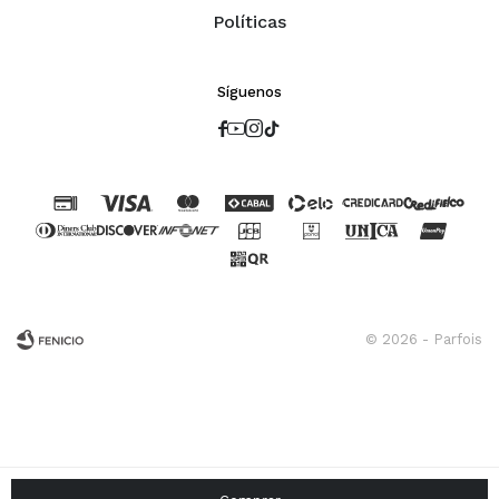
Políticas
Síguenos




© 2026 - Parfois
Fenicio