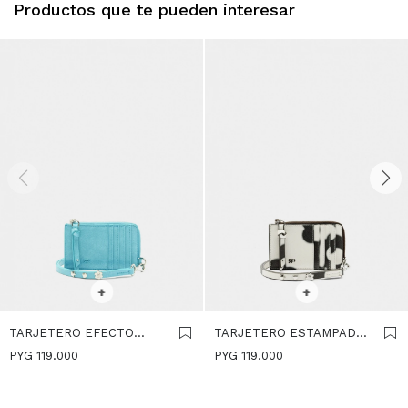
Productos que te pueden interesar
SELECCIONAR TALLE
SELECCIONAR TALLE
+
+
TARJETERO EFECTO
TARJETERO ESTAMPADO
CRAQUELADO - AZUL
FLORAL - MULTICOLOR
PYG
119.000
PYG
119.000