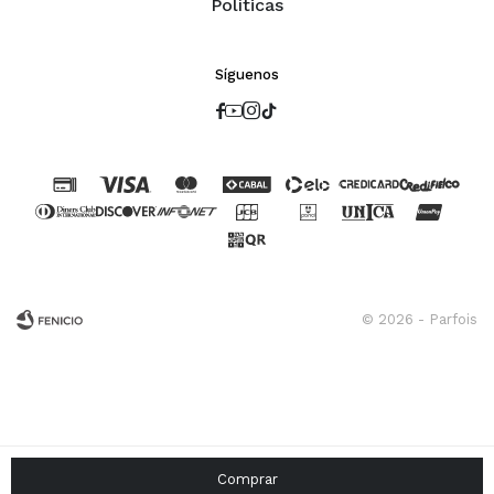
Políticas
Síguenos




© 2026 - Parfois
Fenicio
Comprar