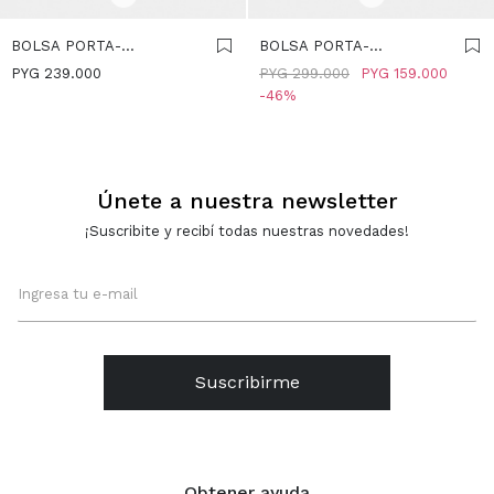
BOLSA PORTA-
BOLSA PORTA-
ALIMENTOS DE NYLON -
ALIMENTOS DE NYLON
PYG
239.000
PYG
299.000
PYG
159.000
NEGRO
ESTAMPADA -
46
MULTICOLOR
Únete a nuestra newsletter
¡Suscribite y recibí todas nuestras novedades!
Suscribirme
Obtener ayuda