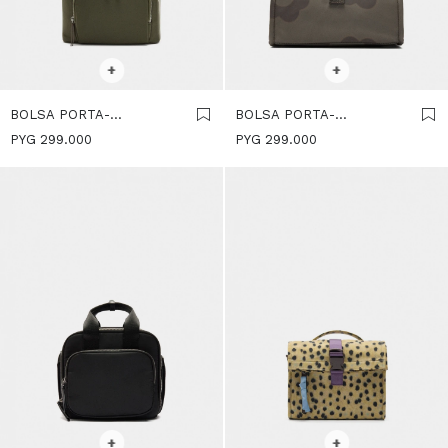
SELECCIONAR TALLE
SELECCIONAR TALLE
+
+
BOLSA PORTA-
BOLSA PORTA-
ALIMENTOS DE NYLON -
ALIMENTOS DE NYLON
PYG
299.000
PYG
299.000
CAQUI
ESTAMPADO FLORAL -
MULTICOLOR
SELECCIONAR TALLE
SELECCIONAR TALLE
+
+