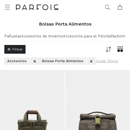

Bolsas Porta Alimentos
Pañuelas
Accesorios de Invierno
Accesorios para el Pelo
Gafas
Sombr
Accesorios
Bolsas Porta Alimentos
Quitar filtros