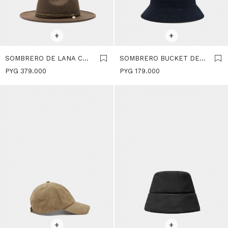
SELECCIONAR TALLE
SELECCIONAR TALLE
+
+
SOMBRERO DE LANA CON
SOMBRERO BUCKET DE
CINTAS - MARRON
PUNTO - AZUL-MARINO
PYG
379.000
PYG
179.000
SELECCIONAR TALLE
SELECCIONAR TALLE
+
+