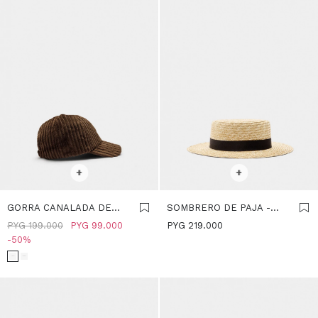
SELECCIONAR TALLE
SELECCIONAR TALLE
+
+
GORRA CANALADA DE
SOMBRERO DE PAJA -
TERCIOPELO - MARRON
CRUDO
PYG
199.000
PYG
99.000
PYG
219.000
50