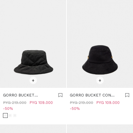
SELECCIONAR TALLE
SELECCIONAR TALLE
+
+
GORRO BUCKET
GORRO BUCKET CON
ACOLCHADO DE NYLON -
CINTA AJUSTABLE -
PYG
219.000
PYG
109.000
PYG
219.000
PYG
109.000
NEGRO
NEGRO
50
50