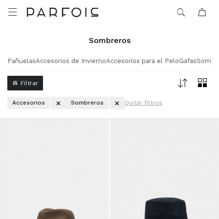

Sombreros
Pañuelas
Accesorios de Invierno
Accesorios para el Pelo
Gafas
Sombr
Accesorios
Sombreros
Quitar filtros