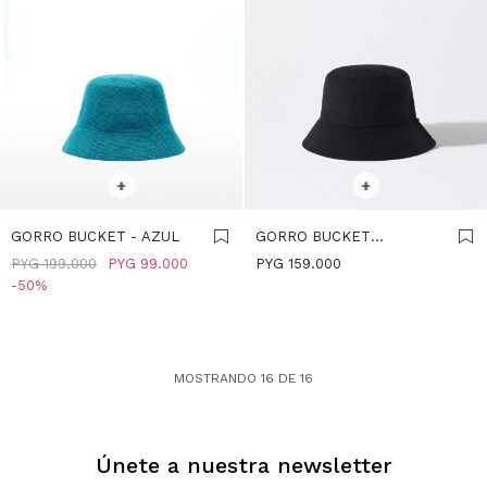
SELECCIONAR TALLE
SELECCIONAR TALLE
+
+
GORRO BUCKET - AZUL
GORRO BUCKET
IMPERMEABLE - NEGRO
PYG
199.000
PYG
99.000
PYG
159.000
50
MOSTRANDO
16
DE
16
Únete a nuestra newsletter