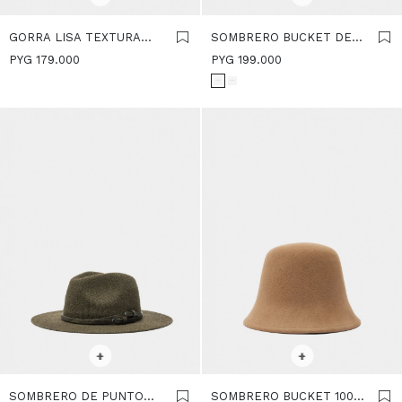
GORRA LISA TEXTURA
SOMBRERO BUCKET DE
SUAVE - CAMEL
NYLON - NEGRO
PYG
179.000
PYG
199.000
SELECCIONAR TALLE
SELECCIONAR TALLE
+
+
SOMBRERO DE PUNTO
SOMBRERO BUCKET 100%