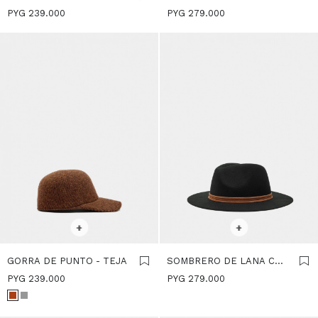
CINTURONES CON
LANA - CANELA
PYG
239.000
PYG
279.000
HEBILLAS - CAQUI
SELECCIONAR TALLE
SELECCIONAR TALLE
+
+
GORRA DE PUNTO - TEJA
SOMBRERO DE LANA CON
CINTA - NEGRO
PYG
239.000
PYG
279.000