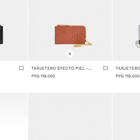
SELECCIONAR TALLE
SELECCIONA
+
TARJETERO EFECTO PIEL -
TARJETER
TEJA
FLORAL - 
PYG
119.000
PYG
119.000