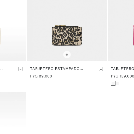
SELECCIONAR TALLE
SELECCIONA
+
TARJETERO ESTAMPADO
TARJETERO
ANIMAL - MULTICOLOR
- ROSA
PYG
99.000
PYG
139.00