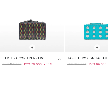
SELECCIONAR TALLE
SELECCIONAR TALLE
+
+
CARTERA CON TRENZADO
TARJETERO CON TACHUE
MULTICOLOR - AZUL-MARINO
VERDE
PYG
159.000
PYG
79.000
50
PYG
139.000
PYG
69.000