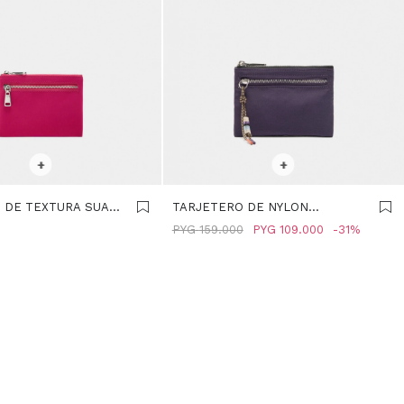
R TALLE
SELECCIONAR TALLE
+
+
 DE TEXTURA SUAVE
TARJETERO DE NYLON
ESTAMPADO ANIMAL - VIOLETA
0
PYG
159.000
PYG
109.000
31