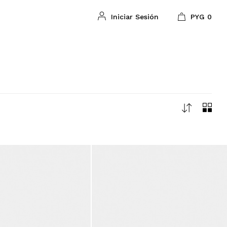
PYG
0