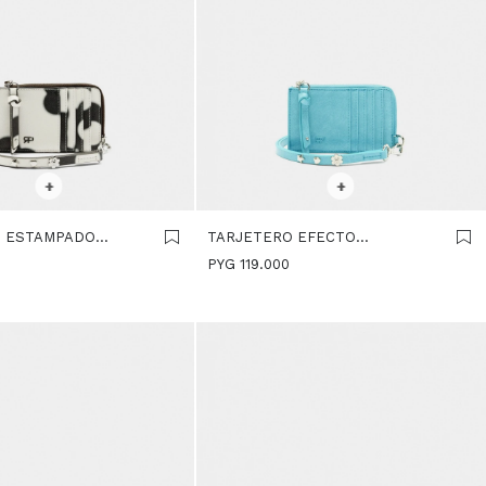
R TALLE
SELECCIONAR TALLE
+
+
O ESTAMPADO
TARJETERO EFECTO
MULTICOLOR
CRAQUELADO - AZUL
PYG
119.000