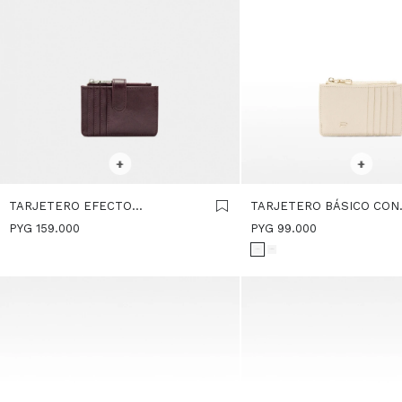
SELECCIONAR TALLE
SELECCIONAR TALLE
+
+
TARJETERO EFECTO
TARJETERO BÁSICO CON
CRAQUELADO - BURDEOS
TEXTURA - BEIGE
PYG
159.000
PYG
99.000