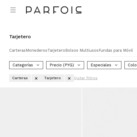

Tarjetero
Carteras
Monederos
Tarjetero
Bolsos Multiusos
Fundas para Móvil
Categorías
Precio
(PYG)
Especiales
Colo
Carteras
Tarjetero
Quitar filtros