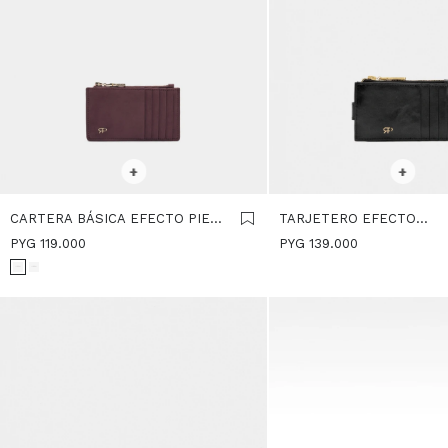
SELECCIONAR TALLE
SELECCIONAR TALLE
+
+
CARTERA BÁSICA EFECTO PIEL
TARJETERO EFECTO
- BURDEOS
CRAQUELADO - NEGRO
PYG
119.000
PYG
139.000