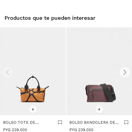
Productos que te pueden interesar
SELECCIONAR TALLE
SELECCIONAR TALLE
+
+
BOLSO TOTE DE
BOLSO BANDOLERA DE
TEXTURA SUAVE XS -
NYLON S - BURDEOS
PYG
239.000
PYG
239.000