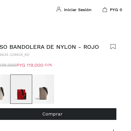
PYG
0
SO BANDOLERA DE NYLON - ROJO
9634-229634_RD
239.000
PYG
119.000
50
Comprar