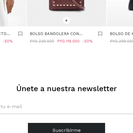
SELECCIONAR TALLE
SELECCIONA
+
CTO
BOLSO BANDOLERA CON
BOLSO DE 
TACHUELAS - BURDEOS
TACHUELAS
50
PYG
239.000
PYG
119.000
50
PYG
299.00
Únete a nuestra newsletter
Suscribirme