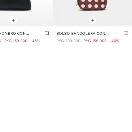
R TALLE
SELECCIONAR TALLE
+
+
HOMBRO CON
BOLSO BANDOLERA CON
 - NEGRO
DETALLES METÁLICOS - ROJO
0
PYG
159.000
46
PYG
299.000
PYG
159.000
46