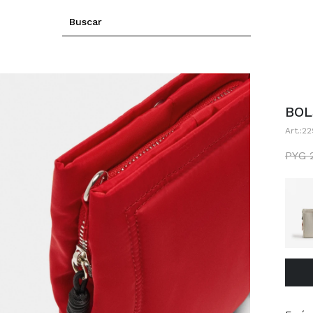
BOL
22
PYG