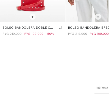
SELECCIONAR TALLE
SELECCIONAR TALLE
+
+
BOLSO BANDOLERA DOBLE CON
BOLSO BANDOLERA EFE
TACHUELAS - ROJO
CRAQUELADO - AZUL
PYG
219.000
PYG
109.000
50
PYG
219.000
PYG
109.000